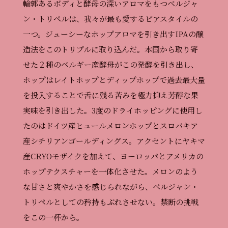
輪郭あるボディと酵母の深いアロマをもつベルジャ
ン・トリペルは、我々が最も愛するビアスタイルの
一つ。ジューシーなホップアロマを引き出すIPAの醸
造法をこのトリプルに取り込んだ。本国から取り寄
せた２種のベルギー産酵母がこの発酵を引き出し、
ホップはレイトホップとディップホップで過去最大量
を投入することで舌に残る苦みを極力抑え芳醇な果
実味を引き出した。3度のドライホッピングに使用し
たのはドイツ産ヒュールメロンホップとスロバキア
産シチリアンゴールディングス。アクセントにヤキマ
産CRYOモザイクを加えて、ヨーロッパとアメリカの
ホップテクスチャーを一体化させた。メロンのよう
な甘さと爽やかさを感じられながら、ベルジャン・
トリペルとしての矜持もぶれさせない。禁断の挑戦
をこの一杯から。