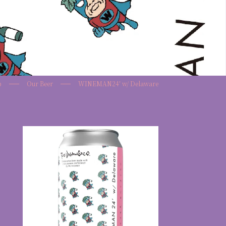
p
Our Beer
WINEMAN24′ w/ Delaware